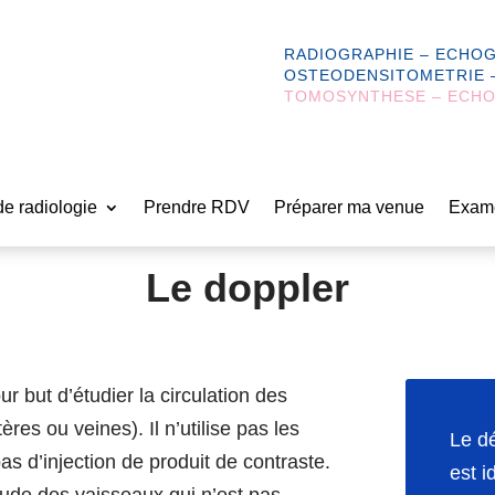
RADIOGRAPHIE – ECHOG
OSTEODENSITOMETRIE –
TOMOSYNTHESE – ECHO
de radiologie
Prendre RDV
Préparer ma venue
Exam
Le doppler
 but d’étudier la circulation des
res ou veines). Il n’utilise pas les
Le d
as d’injection de produit de contraste.
est i
ude des vaisseaux qui n’est pas