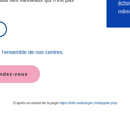
écho
même
p
 l’ensemble de nos centres.
endez-vous
D’après un extrait de la page
https://info-radiologie.ch/doppler.php