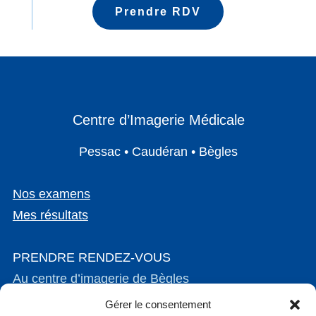
Prendre RDV
Centre d’Imagerie Médicale
Pessac • Caudéran • Bègles
Nos examens
Mes résultats
PRENDRE RENDEZ-VOUS
Au centre d’imagerie de Bègles
Au centre d’imagerie de Bordeaux Caudéran
Gérer le consentement